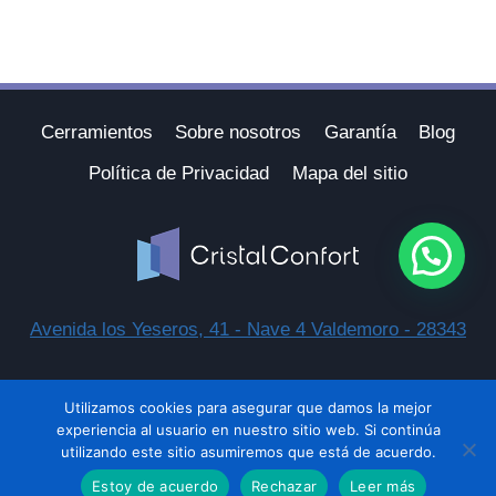
Cerramientos
Sobre nosotros
Garantía
Blog
Política de Privacidad
Mapa del sitio
Avenida los Yeseros, 41 - Nave 4 Valdemoro - 28343
Utilizamos cookies para asegurar que damos la mejor
experiencia al usuario en nuestro sitio web. Si continúa
© 2026 Cristal Confort ▸ Diseño:
javiercallejo.net
utilizando este sitio asumiremos que está de acuerdo.
Estoy de acuerdo
Rechazar
Leer más