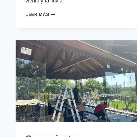
viento y la lluvia.
CÓMO
LEER MÁS
CERRAR
UN
PORCHE
SIN
OBRA