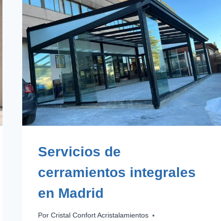
TELETRABAJAR:
IDEAS
QUE
FUNCIONAN
Servicios de
cerramientos integrales
en Madrid
Por
Cristal Confort Acristalamientos