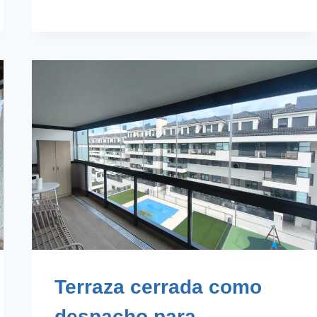
EN
MADRID
Terraza cerrada como
despacho para