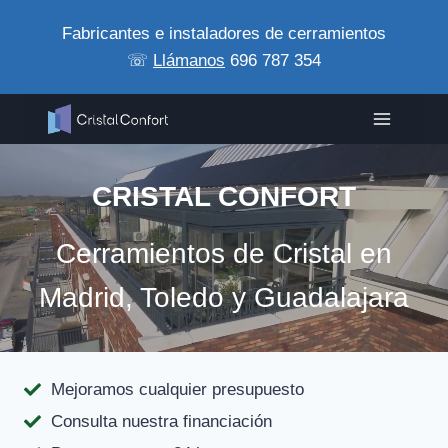
Saltar
Fabricantes e instaladores de cerramientos
al
☏
Llámanos
696 787 354
contenido
CRISTAL CONFORT
Cerramientos de Cristal en
Madrid, Toledo y Guadalajara
Mejoramos cualquier presupuesto
Consulta nuestra financiación