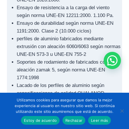
Ensayo de resistencia a la carga del viento
según norma UNE-EN 12211:2000. 1.100 Pa.
Ensayo de durabilidad según norma UNE-EN
1191:2000. Clase 2 (10.000 ciclos)
perfiles de aluminio fabricados mediante
extrusión con aleación 6060/6063 según normas
UNE-EN 573-3 u UNE-EN 755-2
Soportes de rodamiento de fabricados con
aleación zamak 5, según norma UNE-EN
1774:1998
Lacado de los perfiles de aluminio según
especificaciones de calidad QUALANOD
Utilizamos cookies para asegurar que damos la mejor
Vidrios de 10mm. de silicato sodocálcico de
experiencia al usuario en nuestro sitio web. Si continúa
seguridad templados térmicamente según norma
utilizando este sitio asumiremos que está de acuerdo.
UNE-EN 12150-2:2004. dichos vidrios han sido
Estoy de acuerdo
Rechazar
Leer más
sometidos a los siguientes ensayos