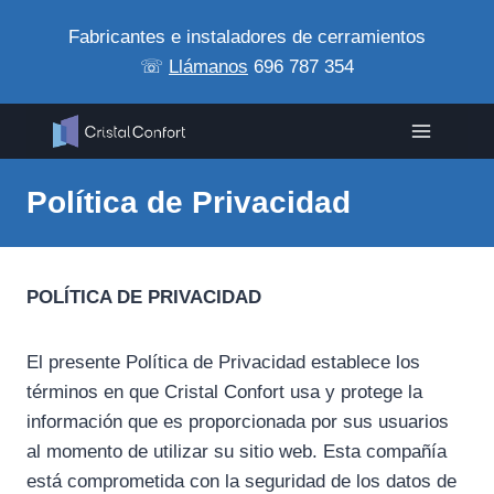
Saltar
Fabricantes e instaladores de cerramientos
al
☏
Llámanos
696 787 354
contenido
Política de Privacidad
POLÍTICA DE PRIVACIDAD
El presente Política de Privacidad establece los
términos en que Cristal Confort usa y protege la
información que es proporcionada por sus usuarios
al momento de utilizar su sitio web. Esta compañía
está comprometida con la seguridad de los datos de