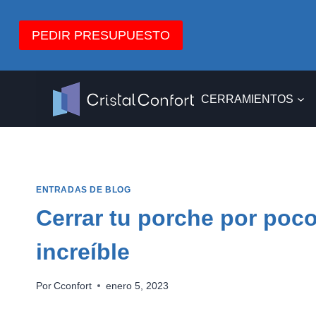
Saltar
al
PEDIR PRESUPUESTO
contenido
CERRAMIENTOS
ENTRADAS DE BLOG
Cerrar tu porche por poc
increíble
Por
Cconfort
enero 5, 2023