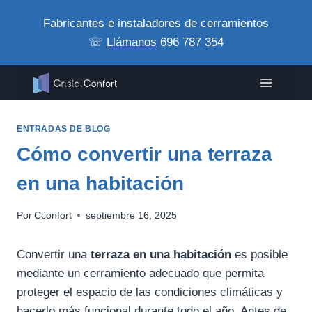
Saltar
Fabricantes e instaladores de cerramientos
al
☏
Llámanos
696 787 354
contenido
ENTRADAS DE BLOG
Cómo convertir una terraza
en una habitación
Por
Cconfort
septiembre 16, 2025
Convertir una
terraza en una habitación
es posible
mediante un cerramiento adecuado que permita
proteger el espacio de las condiciones climáticas y
hacerlo más funcional durante todo el año. Antes de