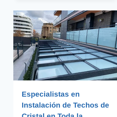
EXTENSIÓN
DE
TU
VIVIENDA
Especialistas en
Instalación de Techos de
Cristal en Toda la