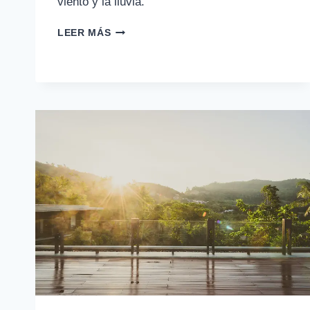
viento y la lluvia.
CÓMO
LEER MÁS
CERRAR
UN
PORCHE
SIN
OBRA